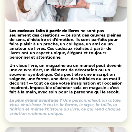
Les cadeaux faits à partir de livres
ne sont pas
seulement des créations — ce sont des œuvres pleines
de sens, d’histoire et d’émotion. Ils sont parfaits pour
faire plaisir à un proche, un collègue, un ami ou un
amateur de livres. Ces cadeaux réalisés à partir de
livres ont un aspect unique, élégant et toujours
personnel et attentionné.
Un vieux livre, un magazine ou un manuel peut devenir
une œuvre d’art, un élément de décoration ou un
souvenir symbolique. Cela peut être une inscription
soignée, une forme, une date, des initiales ou un motif
décoratif — tout ce que votre imagination et l’occasion
inspirent. Impossible d’acheter cela en magasin : c’est
fait à la main, avec soin pour la personne qui le reçoit.
Le plus grand avantage ?
Une personnalisation totale.
Vous choisissez le texte, la forme, le style, la taille, la
finition et même l’histoire du livre, ce qui rend chaque
création vraiment unique.