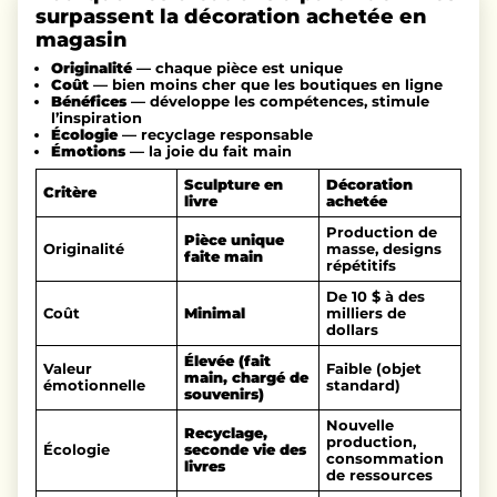
surpassent la décoration achetée en
magasin
Originalité
— chaque pièce est unique
Coût
— bien moins cher que les boutiques en ligne
Bénéfices
— développe les compétences, stimule
l’inspiration
Écologie
— recyclage responsable
Émotions
— la joie du fait main
Sculpture en
Décoration
Critère
livre
achetée
Production de
Pièce unique
Originalité
masse, designs
faite main
répétitifs
De 10 $ à des
Coût
Minimal
milliers de
dollars
Élevée (fait
Valeur
Faible (objet
main, chargé de
émotionnelle
standard)
souvenirs)
Nouvelle
Recyclage,
production,
Écologie
seconde vie des
consommation
livres
de ressources