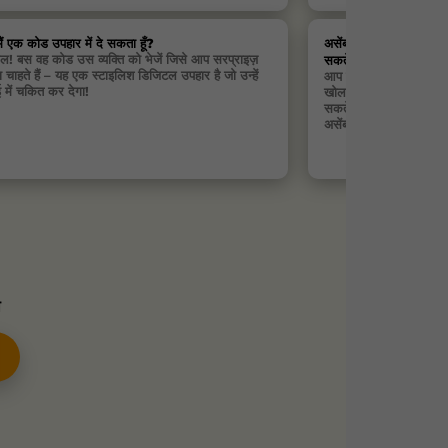
मैं एक कोड उपहार में दे सकता हूँ?
असेंबली आरेखा खोलने के
कुल! बस वह कोड उस व्यक्ति को भेजें जिसे आप सरप्राइज़
सकते हैं?
 चाहते हैं – यह एक स्टाइलिश डिजिटल उपहार है जो उन्हें
आप किसी भी फोन, टैबलेट 
 में चकित कर देगा!
खोल सकते हैं। आप PDF ड
सकते हैं और जहाँ इंटरनेट क
असेंबल कर सकते हैं
ा