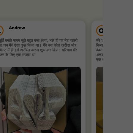
Andrew
Oliver
A
O
मूर्ति बनाते समय मुझे बहुत मज़ा आया, भले ही यह मेरा पहली
मेरे 10 साल के बेटे ने अपन
था जब मैंने ऐसा कुछ किया था। मैंने बस कोड खरीदा और
किताब से बनाया, और उसने
 मिनट में ही इसे असेंबल करना शुरू कर दिया। परिणाम मेरे
वेबसाइट शानदार है, और वॉ
यजन के लिए एक उपहार था
अच्छा है। इसे पूरा करने मे
एक और किताब ढूंढ रहे हैं ज