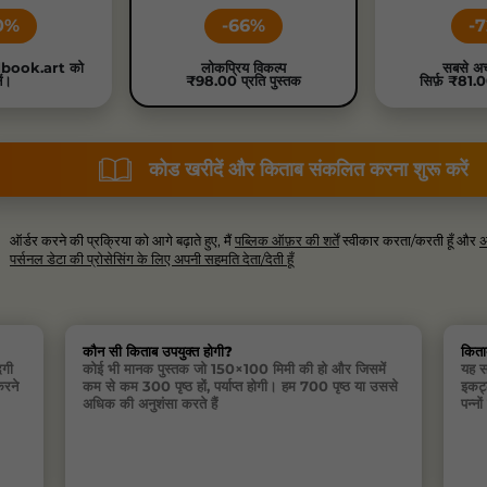
0%
-66%
-
ldbook.art को
लोकप्रिय विकल्प
सबसे अच
ें।
₹98.00 प्रति पुस्तक
सिर्फ़ ₹81.0
कोड खरीदें और किताब संकलित करना शुरू करें
ऑर्डर करने की प्रक्रिया को आगे बढ़ाते हुए, मैं
पब्लिक ऑफ़र की शर्तें
स्वीकार करता/करती हूँ और
अ
पर्सनल डेटा की प्रोसेसिंग के लिए अपनी सहमति देता/देती हूँ
कौन सी किताब उपयुक्त होगी?
किता
दगी
कोई भी मानक पुस्तक जो 150×100 मिमी की हो और जिसमें
यह सर
करने
कम से कम 300 पृष्ठ हों, पर्याप्त होगी। हम 700 पृष्ठ या उससे
इकट्ठ
अधिक की अनुशंसा करते हैं
पन्नो