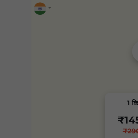
1 क
₹14
₹29