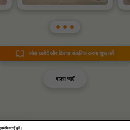
कोड खरीदें और किताब संकलित करना शुरू करें
वापस जाएँ
राथमिकताएँ चुनें।